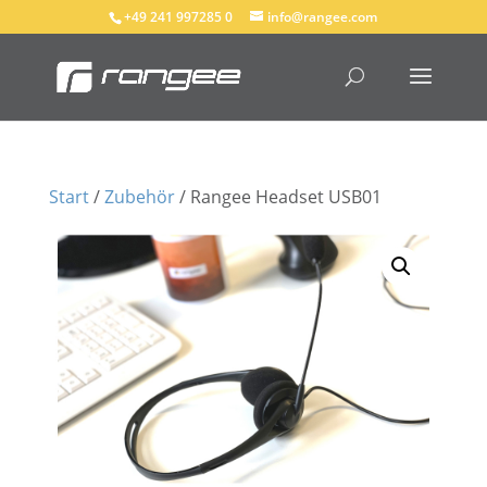
+49 241 997285 0
info@rangee.com
Start
/
Zubehör
/ Rangee Headset USB01