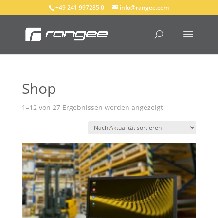
+49 241 997285 0
info@rangee.com
Shop
Nach
1–12 von 27 Ergebnissen werden angezeigt
Aktualität
sortiert