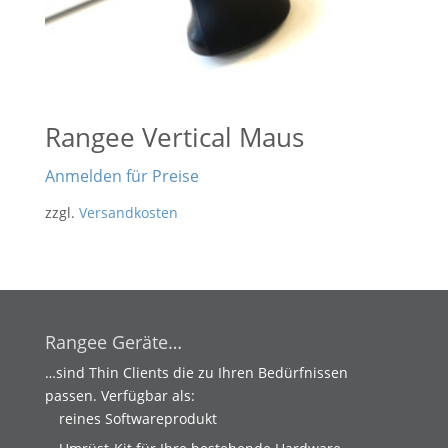
Rangee Vertical Maus
Anmelden für Preise
zzgl.
Versandkosten
Rangee Geräte…
…sind Thin Clients die zu Ihren Bedürfnissen
passen. Verfügbar als:
reines Softwareprodukt