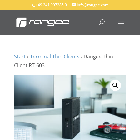
+49 241 997285 0
info@rangee.com
Start
/
Terminal Thin Clients
/ Rangee Thin
Client RT-603