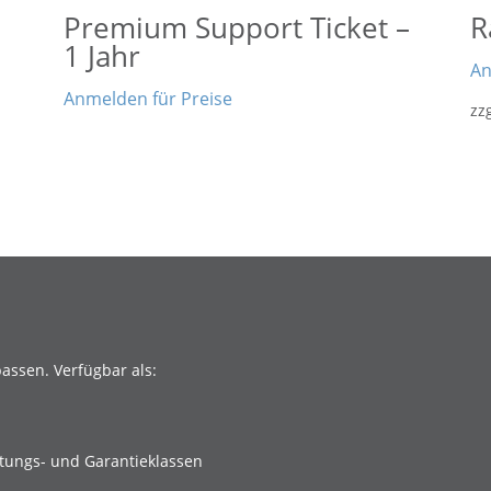
Premium Support Ticket –
R
1 Jahr
An
Anmelden für Preise
zz
passen. Verfügbar als:
stungs- und Garantieklassen