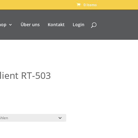
0 Items
hop
Über uns
Kontakt
Login
lient RT-503