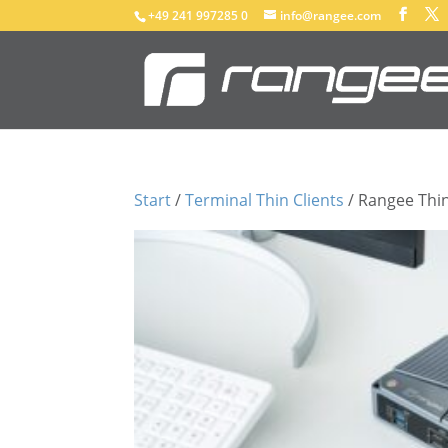
+49 241 997285 0
info@rangee.com
Start
/
Terminal Thin Clients
/ Rangee Thin