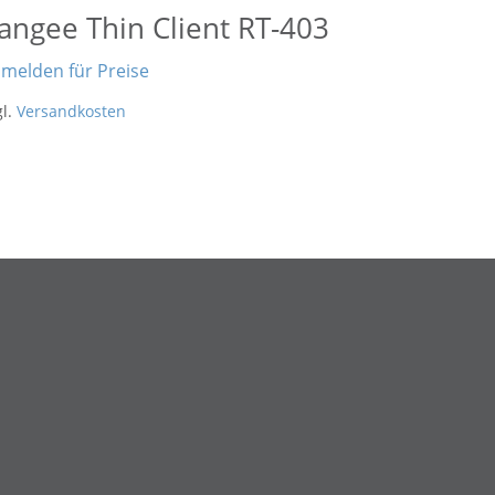
angee Thin Client RT-403
melden für Preise
gl.
Versandkosten