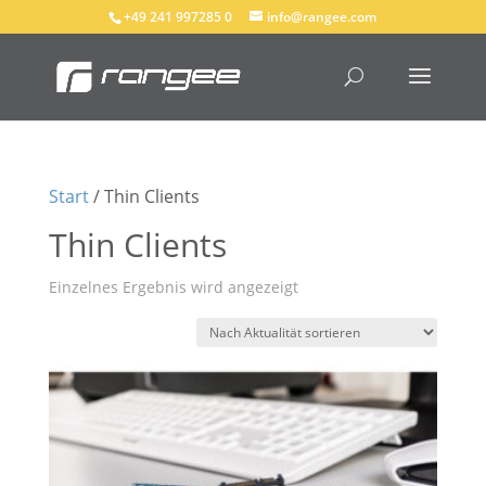
+49 241 997285 0
info@rangee.com
Start
/ Thin Clients
Thin Clients
Einzelnes Ergebnis wird angezeigt